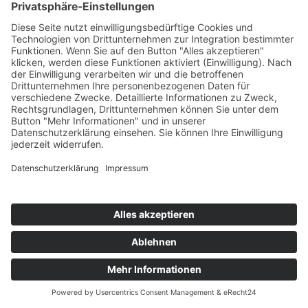
Meta Platforms Ireland Limited, 4 Grand Canal Square,
Grand Canal Harbour, Dublin 2, Irland gemeinsam für
diese Datenverarbeitung verantwortlich (Art. 26 DSGVO).
Die gemeinsame Verantwortlichkeit beschränkt sich
dabei ausschließlich auf die Erfassung der Daten und
deren Weitergabe an Facebook. Die nach der
Weiterleitung erfolgende Verarbeitung durch Facebook
ist nicht Teil der gemeinsamen Verantwortung. Die uns
gemeinsam obliegenden Verpflichtungen wurden in
einer Vereinbarung über gemeinsame Verarbeitung
festgehalten. Den Wortlaut der Vereinbarung finden Sie
unter:
https://www.facebook.com/legal/controller_addendum
.
Laut dieser Vereinbarung sind wir für die Erteilung der
Datenschutzinformationen beim Einsatz des Facebook-
Tools und für die datenschutzrechtlich sichere