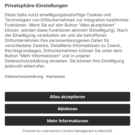
Start
Kontakt
AGB
Impressum
Datenschutz
Sitemap
Bildquellen: Drinking Water by Petai Jantrapoon from
Noun Project
(CC BY 3.0)
| Water by Manohara from
Noun Project
(CC BY 3.0) | virus by Saeful Muslim from
Noun Project
(CC BY 3.0) | Tractor by Turkkub from
Noun Project
(CC BY 3.0)
| pesticide by Yu luck from
Noun Project
(CC BY 3.0) | 123rf / nito500 /
21986404
| 123rf / tatyanagl /
20452090
| Adobe Stock / Monika 3 Steps Ahead
/ #
38164943
© EnWaT GmbH | Alle Rechte vorbehalten